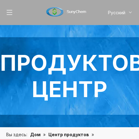
Pусский
English
简体中文
ПРОДУКТО
ЦЕНТР
Вы здесь:
Дом
»
Центр продуктов
»