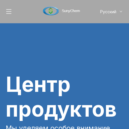
Pусский
English
简体中文
Центр
продуктов
Мы уделяем особое внимание