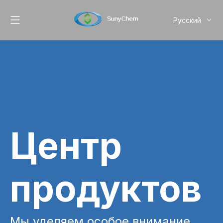
Pусский
English
简体中文
Центр
продуктов
Мы уделяем особое внимание