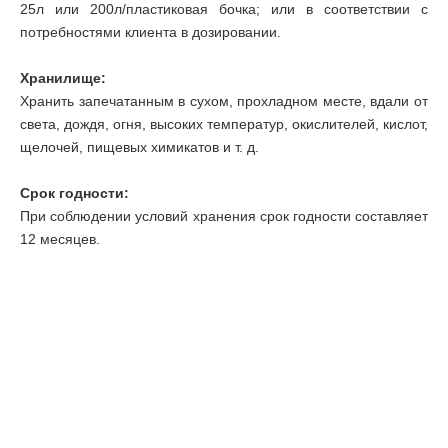
25л или 200л/пластиковая бочка; или в соответствии с
потребностями клиента в дозировании.
Хранилище:
Хранить запечатанным в сухом, прохладном месте, вдали от
света, дождя, огня, высоких температур, окислителей, кислот,
щелочей, пищевых химикатов и т. д.
Срок годности:
При соблюдении условий хранения срок годности составляет
12 месяцев.
info@sunychem.com


+(86) 535-6622355