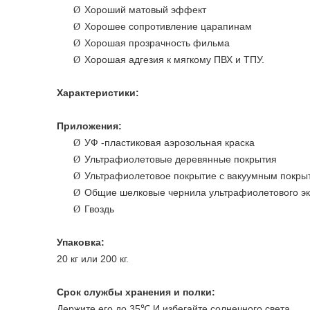
Хороший матовый эффект
Ø
Хорошее сопротивление царапинам
Ø
Хорошая прозрачность фильма
Ø
Хорошая адгезия к мягкому ПВХ и ТПУ.
Ø
Характеристики:
Приложения:
УФ -пластиковая аэрозольная краска
Ø
Ультрафиолетовые деревянные покрытия
Ø
Ультрафиолетовое покрытие с вакуумным покры
Ø
Общие шелковые чернила ультрафиолетового э
Ø
Гвоздь
Ø
Упаковка:
20 кг или 200 кг.
Срок службы хранения и полки:
Держите его до 35
И избегайте солнечного света.
℃