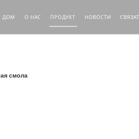
ДОМ
О НАС
ПРОДУКТ
НОВОСТИ
СВЯЗА
Синтетическая смола
Вспомогательные устройства
Высокополимерные добавки
Растворитель
ая смола
Материалы для личной гигиены
Чернила