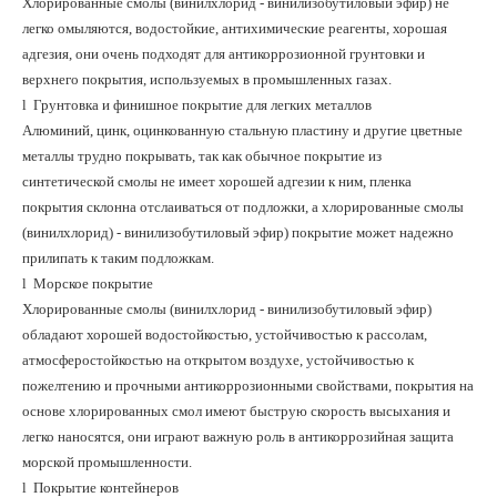
Хлорированные смолы (винилхлорид - винилизобутиловый эфир) не
легко омыляются, водостойкие, антихимические реагенты, хорошая
адгезия, они очень подходят для антикоррозионной грунтовки и
верхнего покрытия, используемых в промышленных газах.
l
Грунтовка и финишное покрытие для легких металлов
Алюминий, цинк, оцинкованную стальную пластину и другие цветные
металлы трудно покрывать, так как обычное покрытие из
синтетической смолы не имеет хорошей адгезии к ним, пленка
покрытия склонна отслаиваться от подложки, а хлорированные смолы
(винилхлорид) - винилизобутиловый эфир) покрытие может надежно
прилипать к таким подложкам.
l
Морское покрытие
Хлорированные смолы (винилхлорид - винилизобутиловый эфир)
обладают хорошей водостойкостью, устойчивостью к рассолам,
атмосферостойкостью на открытом воздухе, устойчивостью к
пожелтению и прочными антикоррозионными свойствами, покрытия на
основе хлорированных смол имеют быструю скорость высыхания и
легко наносятся, они играют важную роль в антикоррозийная защита
морской промышленности.
l
Покрытие контейнеров