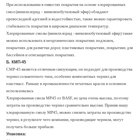
При использовании в емкостях покрытия на основе хлорированных
смол (винилхлорид – винилизобутиловый эфир) обладают
превосходной адгезией и водостойкостью, также можно гарантировать
стабильность покрытия в широком диапазоне температур.
Хлорированные смолы (винилхлорид - винилизобутиловый эфир) также
можно использовать в неорганических покрытиях подложек,
покрытиях для разметки дорог, пластиковых покрытиях, покрытиях для
бассейнов и огнезащитных покрытиях.
Б. КМП-45
CMP-45 является отличным связующим, он подходит для производства
чернил сольвентного типа, особенно композитных чернил для
пластмасс. Раньше в промышленности печатных красок в основном
использовалась
Хлорированная смола MP45 от BASF, но цена очень высока, поэтому
затраты на производство чернил сравнительно высоки. Приняв нашу
хлорированную смолу MP45, можно снизить затраты на производство
чернил, в результате чего компании, производящие чернила, могут
получить больше прибыли.
Упаковка: