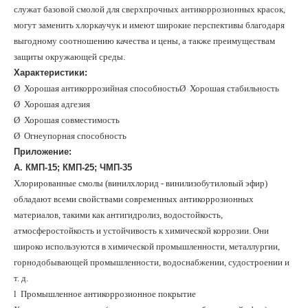
служат базовой смолой для сверхпрочных антикоррозионных красок,
могут заменить хлоркаучук и имеют широкие перспективы благодаря
выгодному соотношению качества и цены, а также преимуществам
защиты окружающей среды.
Характеристики:
Ø
Хорошая антикоррозийная способность
Ø
Хорошая стабильность
Ø
Хорошая адгезия
Ø
Хорошая совместимость
Ø
Огнеупорная способность
Приложение:
А. КМП-15; КМП-25; ЧМП-35
Хлорированные смолы (винилхлорид - винилизобутиловый эфир)
обладают всеми свойствами современных антикоррозионных
материалов, такими как антигидролиз, водостойкость,
атмосферостойкость и устойчивость к химической коррозии. Они
широко используются в химической промышленности, металлургии,
горнодобывающей промышленности, водоснабжении, судостроении и
т. д.
l
Промышленное антикоррозионное покрытие