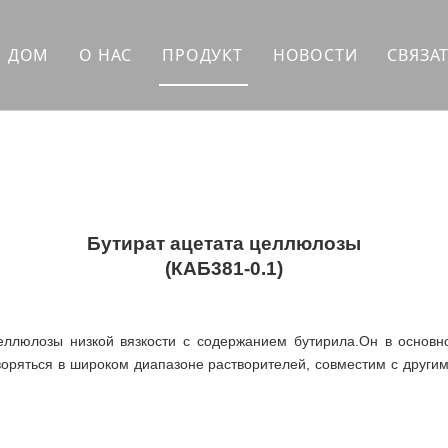
ДОМ
О НАС
ПРОДУКТ
НОВОСТИ
СВЯЗА
Синтетическая смола
Вспомогательные устройства
Высокополимерные добавки
Растворитель
Бутират ацетата целлюлозы
(КАБ381-0.1)
Материалы для личной гигиены
Чернила
еллюлозы низкой вязкости с содержанием бутирила.Он в основн
воряться в широком диапазоне растворителей, совместим с други