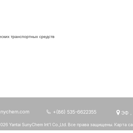
еских транспортных средств
unychem.com

+(86) 535-6622355

ЭФ，
2026
Yantai SunyChem Int'l Co.,Ltd. Все права защищены.
Карта са