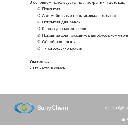
В основном используется для покрытий, таких как:
Покрытия
Ø
Автомобильные пластиковые покрытия
Ø
Покрытия для банок
Ø
Краска для мотоциклов
Ø
Покрытия для грузовиков/автобусов/коммерч
Ø
Обработка ногтей
Ø
Типографские краски
Ø
Упаковка:
20 кг нетто в сумке
info@s

©