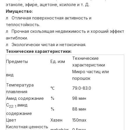
этаноле, эфире, ацетоне, ксилоле и т. Д.
Имущество:
л Отличная поверхностная активность и
теплостойкость.
л Прочная скользящая недвижимость и хороший эффект
антиблоки.
л Экологически чистая и нетоксичная.
Технические характеристики:
Технические
Предметы
Ед. изм
характеристики
Микро частиц или
вид
порошок
Температура
℃
79.0-83.0
плавления
Амид содержание
%
98 мин
C
амид
22: 1
%
88 мин
содержание
Цвет
Хазен
150max
Кислотная ценность
mgkoh/кг
0,5max