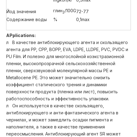
глин
/100G
Йод значения
72-77
2
Содержание воды
%
0,1max
A
Pplications:
л В качестве антиблокирующего агента и скользящего
агента для PP, CPP, BOPP, EVA, LDPE, LLDPE, PVC, PVDC и
PU Film. И полезно для многослойной коэкстразионной
пленки, высокопрозрачной сельскохозяйственной
пленки, сверхзвуковой молекулярной массы PE и
Metallocene PE. Это может значительно снизить
коэффициент статического трения и динамики
поверхности продукта (пленка или лист), повысить
работоспособность и эффективность упаковки.
л Он используется в качестве скользящего,
антиблокирующего и анти-фантазического агента в
чернилах, и может замедлить осадки пигмента и
наполнителя, а также в качестве применения
переосмысления. Антиблокирующий агент SR может